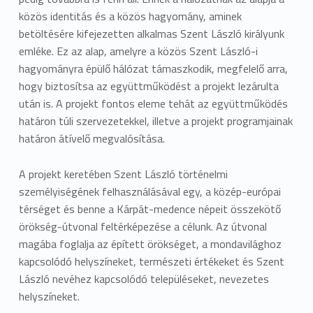
közös identitás és a közös hagyomány, aminek
betöltésére kifejezetten alkalmas Szent László királyunk
emléke. Ez az alap, amelyre a közös Szent László-i
hagyományra épülő hálózat támaszkodik, megfelelő arra,
hogy biztosítsa az együttműködést a projekt lezárulta
után is. A projekt fontos eleme tehát az együttműködés
határon túli szervezetekkel, illetve a projekt programjainak
határon átívelő megvalósítása.
A projekt keretében Szent László történelmi
személyiségének felhasználásával egy, a közép-európai
térséget és benne a Kárpát-medence népeit összekötő
örökség-útvonal feltérképezése a célunk. Az útvonal
magába foglalja az épített örökséget, a mondavilághoz
kapcsolódó helyszíneket, természeti értékeket és Szent
László nevéhez kapcsolódó településeket, nevezetes
helyszíneket.