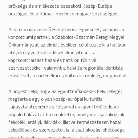
0
öröksége és emlékezete összeköti Közép-Európa
1
országait és a Kárpát-medence magyar közösségeit.
3
A konzorciumvezető Hierotheosz Egyesület, valamint a
konzorciumi partner, a Szabolcs-Szatmár-Bereg Megyei
3
Önkormányzat az elmúlt években célul tűzte ki a határon
átnyúló együttműködések elmélyítését, a
kapcsolattartást hazai és határon túli civil
szervezettekkel, valamint a helyi és regionális identitás
erősítését, a történelmi és kulturális örökség megőrzését.
A projekt célja, hogy az együttműködések helyi jellegét
megtartva egy olyan közép-európai kulturális
tapasztalatcserére és folyamatos együttműködésre
alapuló hálózatot hozzunk létre, amelyhez csatlakoztak
felvidéki, erdélyi, délvidéki, illetve természetesen hazai
települések és szervezetek is, a csatlakozás lehetősége
pedig továbbra is fenn áll. Ennek a hálózatnak az alapja a