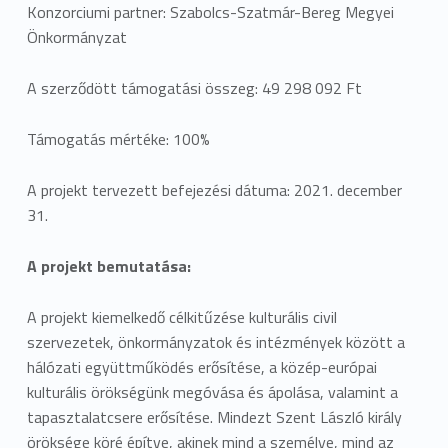
2
Konzorciumi partner: Szabolcs-Szatmár-Bereg Megyei
Önkormányzat
-
A szerződött támogatási összeg: 49 298 092 Ft
1
7
Támogatás mértéke: 100%
-
A projekt tervezett befejezési dátuma: 2021. december
2
31.
0
A projekt bemutatása:
1
A projekt kiemelkedő célkitűzése kulturális civil
7
szervezetek, önkormányzatok és intézmények között a
hálózati együttműködés erősítése, a közép-európai
-
kulturális örökségünk megóvása és ápolása, valamint a
0
tapasztalatcsere erősítése. Mindezt Szent László király
öröksége köré építve, akinek mind a személye, mind az