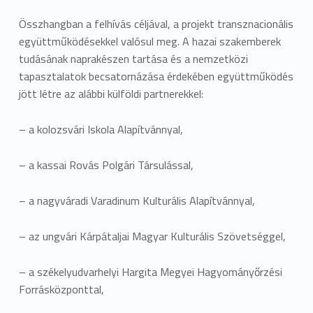
Összhangban a felhívás céljával, a projekt transznacionális
együttműködésekkel valósul meg. A hazai szakemberek
tudásának naprakészen tartása és a nemzetközi
tapasztalatok becsatornázása érdekében együttműködés
jött létre az alábbi külföldi partnerekkel:
– a kolozsvári Iskola Alapítvánnyal,
– a kassai Rovás Polgári Társulással,
– a nagyváradi Varadinum Kulturális Alapítvánnyal,
– az ungvári Kárpátaljai Magyar Kulturális Szövetséggel,
– a székelyudvarhelyi Hargita Megyei Hagyományőrzési
Forrásközponttal,