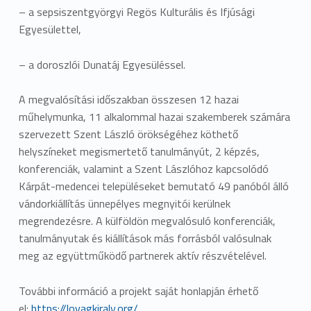
– a sepsiszentgyörgyi Regös Kulturális és Ifjúsági
Egyesülettel,
– a doroszlói Dunatáj Egyesüléssel.
A megvalósítási időszakban összesen 12 hazai
műhelymunka, 11 alkalommal hazai szakemberek számára
szervezett Szent László örökségéhez köthető
helyszíneket megismertető tanulmányút, 2 képzés,
konferenciák, valamint a Szent Lászlóhoz kapcsolódó
Kárpát-medencei településeket bemutató 49 panóból álló
vándorkiállítás ünnepélyes megnyitói kerülnek
megrendezésre. A külföldön megvalósuló konferenciák,
tanulmányutak és kiállítások más forrásból valósulnak
meg az együttműködő partnerek aktív részvételével.
További információ a projekt saját honlapján érhető
el:
https://lovagkiraly.org/