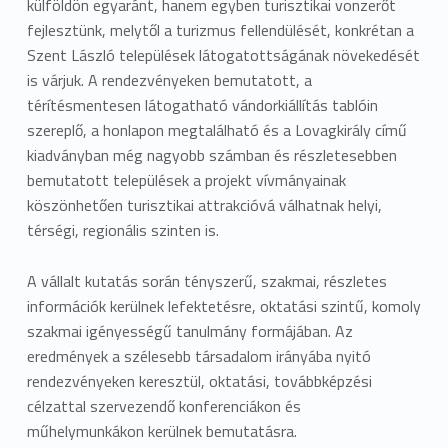
külföldön egyaránt, hanem egyben turisztikai vonzerőt
fejlesztünk, melytől a turizmus fellendülését, konkrétan a
Szent László települések látogatottságának növekedését
is várjuk. A rendezvényeken bemutatott, a
térítésmentesen látogatható vándorkiállítás tablóin
szereplő, a honlapon megtalálható és a Lovagkirály című
kiadványban még nagyobb számban és részletesebben
bemutatott települések a projekt vívmányainak
köszönhetően turisztikai attrakcióvá válhatnak helyi,
térségi, regionális szinten is.
A vállalt kutatás során tényszerű, szakmai, részletes
információk kerülnek lefektetésre, oktatási szintű, komoly
szakmai igényességű tanulmány formájában. Az
eredmények a szélesebb társadalom irányába nyitó
rendezvényeken keresztül, oktatási, továbbképzési
célzattal szervezendő konferenciákon és
műhelymunkákon kerülnek bemutatásra.